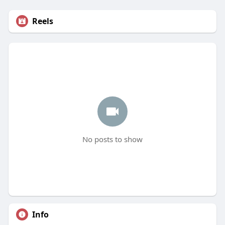
Reels
No posts to show
Info