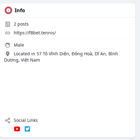
Info
2
posts
https://f8bet.tennis/
Male
Located in 57 Tô Vĩnh Diện, Đông Hoà, Dĩ An, Bình
Dương, Việt Nam
Social Links