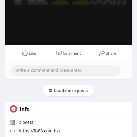
Like
Comment
Share
Load more posts
Info
2
posts
https://fb88.com.bz/