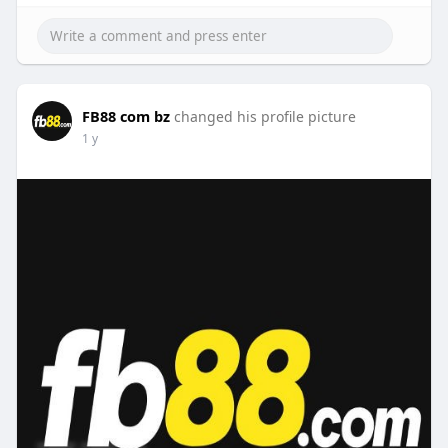
FB88 com bz
changed his profile picture
1 y