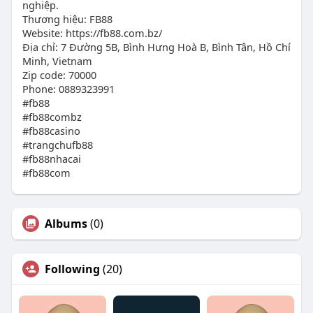
nghiệp.
Thương hiệu: FB88
Website: https://fb88.com.bz/
Địa chỉ: 7 Đường 5B, Bình Hưng Hoà B, Bình Tân, Hồ Chí
Minh, Vietnam
Zip code: 70000
Phone: 0889323991
#fb88
#fb88combz
#fb88casino
#trangchufb88
#fb88nhacai
#fb88com
Albums
(0)
Following
(20)