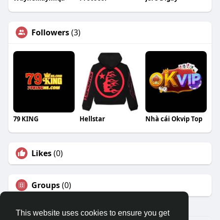
Followers
(3)
79 KING
Hellstar
Nhà cái Okvip Top
Likes
(0)
Groups
(0)
This website uses cookies to ensure you get