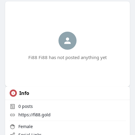
Fi88 Fi88 has not posted anything yet
Info
0
posts
https://fi88.gold
Female
Social Links