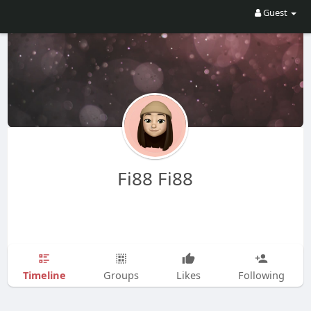
Guest
Fi88 Fi88
Timeline
Groups
Likes
Following