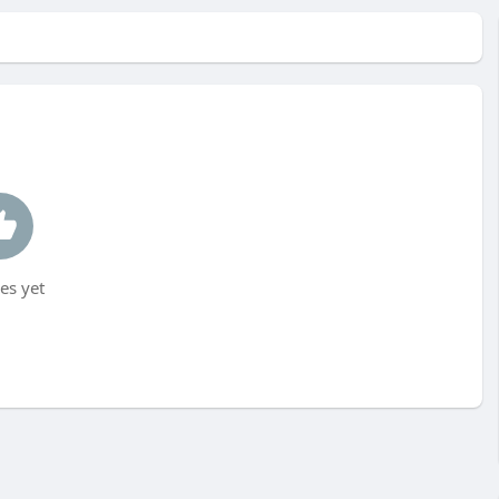
es yet