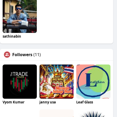
sathinabin
Followers
(11)
Vyom Kumar
janny usa
Leaf Glass