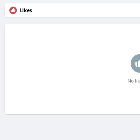
Likes
No lik