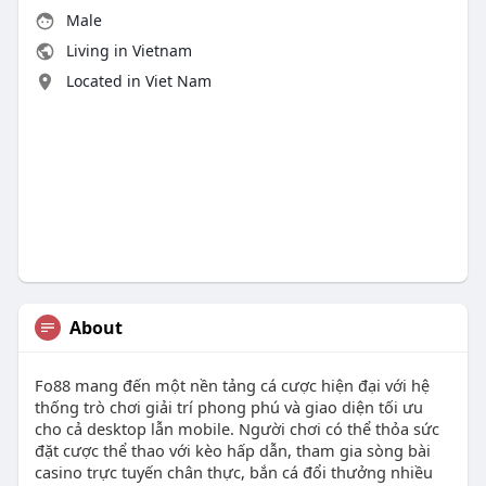
Male
Living in Vietnam
Located in Viet Nam
About
Fo88 mang đến một nền tảng cá cược hiện đại với hệ
thống trò chơi giải trí phong phú và giao diện tối ưu
cho cả desktop lẫn mobile. Người chơi có thể thỏa sức
đặt cược thể thao với kèo hấp dẫn, tham gia sòng bài
casino trực tuyến chân thực, bắn cá đổi thưởng nhiều