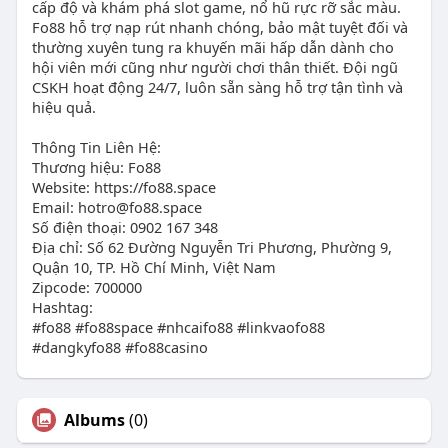
cấp độ và khám phá slot game, nổ hũ rực rỡ sắc màu.
Fo88 hỗ trợ nạp rút nhanh chóng, bảo mật tuyệt đối và
thường xuyên tung ra khuyến mãi hấp dẫn dành cho
hội viên mới cũng như người chơi thân thiết. Đội ngũ
CSKH hoạt động 24/7, luôn sẵn sàng hỗ trợ tận tình và
hiệu quả.
Thông Tin Liên Hệ:
Thương hiệu: Fo88
Website: https://fo88.space
Email:
hotro@fo88.space
Số điện thoại: 0902 167 348
Địa chỉ: Số 62 Đường Nguyễn Tri Phương, Phường 9,
Quận 10, TP. Hồ Chí Minh, Việt Nam
Zipcode: 700000
Hashtag:
#fo88 #fo88space #nhcaifo88 #linkvaofo88
#dangkyfo88 #fo88casino
Albums
(0)