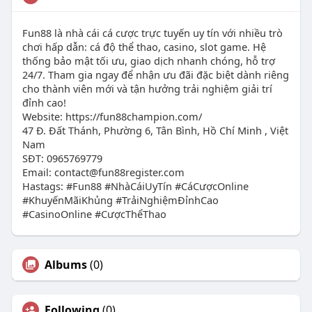
Fun88 là nhà cái cá cược trực tuyến uy tín với nhiều trò
chơi hấp dẫn: cá độ thể thao, casino, slot game. Hệ
thống bảo mật tối ưu, giao dịch nhanh chóng, hỗ trợ
24/7. Tham gia ngay để nhận ưu đãi đặc biệt dành riêng
cho thành viên mới và tận hưởng trải nghiệm giải trí
đỉnh cao!
Website: https://fun88champion.com/
47 Đ. Đất Thánh, Phường 6, Tân Bình, Hồ Chí Minh , Việt
Nam
SĐT: 0965769779
Email:
contact@fun88register.com
Hastags: #Fun88 #NhàCáiUyTín #CáCượcOnline
#KhuyếnMãiKhủng #TrảiNghiệmĐỉnhCao
#CasinoOnline #CượcThểThao
Albums
(0)
Following
(0)