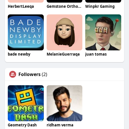
HerbertLeeqa
Gemstone Orthodontics
Winpkr Gaming
bade newby
MelanieGuerraqa
juan tomas
Followers
(2)
Geometry Dash
ridham verma