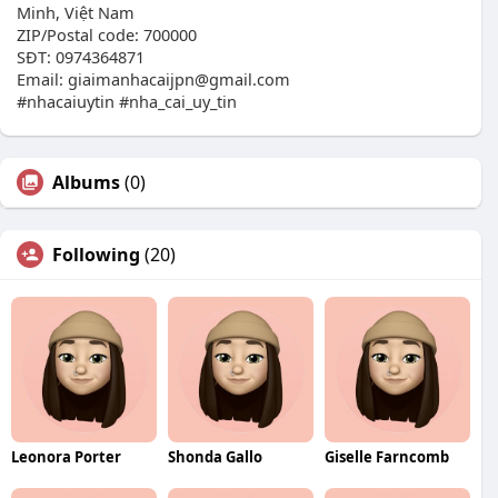
Minh, Việt Nam
ZIP/Postal code: 700000
SĐT: 0974364871
Email:
giaimanhacaijpn@gmail.com
#nhacaiuytin #nha_cai_uy_tin
Albums
(0)
Following
(20)
Leonora Porter
Shonda Gallo
Giselle Farncomb