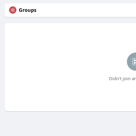
Groups
Didn't join a