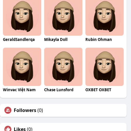
GeraldSandlerqa
Mikayla Doll
Rubin Ohman
Winvac Việt Nam
Chase Lunsford
OXBET OXBET
Followers
(0)
Likes
(0)