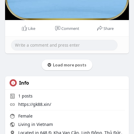
Like
Comment
Share
Load more posts
Info
1
posts
https://gk88.xin/
Female
Living in Vietnam
Located in 648 Đ. Kha Vạn Cân, Linh Đông, Thủ Đức,