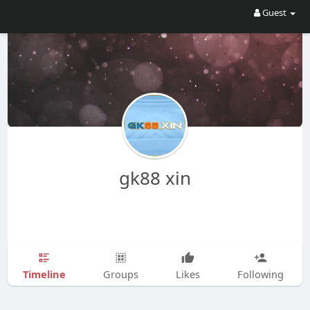
Guest
gk88 xin
Timeline
Groups
Likes
Following