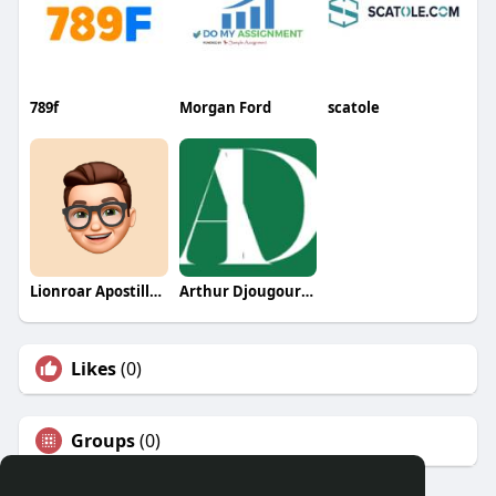
789f
Morgan Ford
scatole
Lionroar Apostille and Translations LLC
Arthur Djougourian
Likes
(0)
Groups
(0)