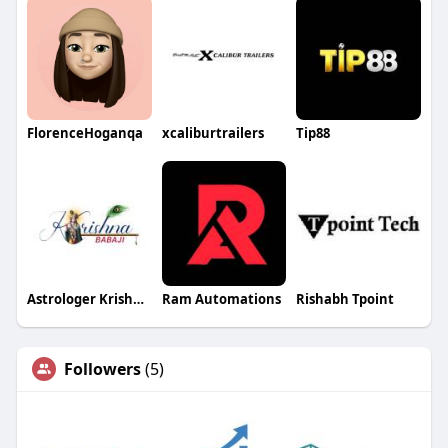
FlorenceHoganqa
xcaliburtrailers
Tip88
Astrologer Krishna Babaji
Ram Automations
Rishabh Tpoint
Followers
(5)