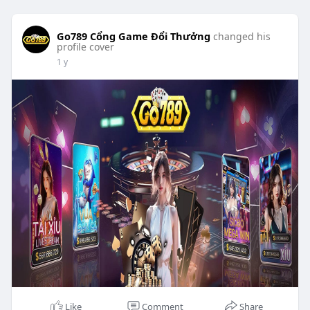
Go789 Cổng Game Đổi Thưởng
changed his
profile cover
1 y
Like
Comment
Share