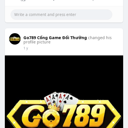
Go789 Cổng Game Đổi Thưởng
changed his
profile picture
1 y