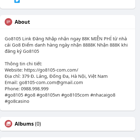
About
Go8105 Link Đăng Nhập nhận ngay 88K MIỄN PHÍ từ nhà
cái Go8 Điểm danh hàng ngày nhận 8888K Nhận 888K khi
đăng ký Go8105
Thông tin chi tiết:
Website: https://go8105-com.com/
Địa chỉ: 379 Đ. Láng, Đống Đa, Hà Nội, Việt Nam
Email:
go8105-com.com@gmail.com
Phone: 0988.998.999
#go8105 #go8 #go8105vn #go8105com #nhacaigo8
#go8casino
Albums
(0)