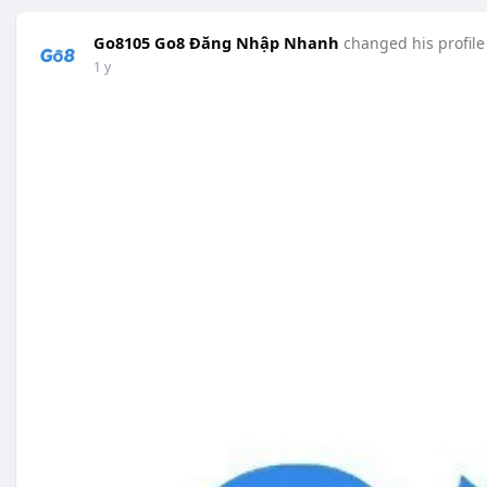
Go8105 Go8 Đăng Nhập Nhanh
changed his profile
1 y