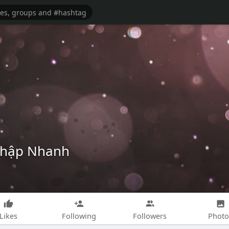
Nhập Nhanh
Likes
Following
Followers
Photo