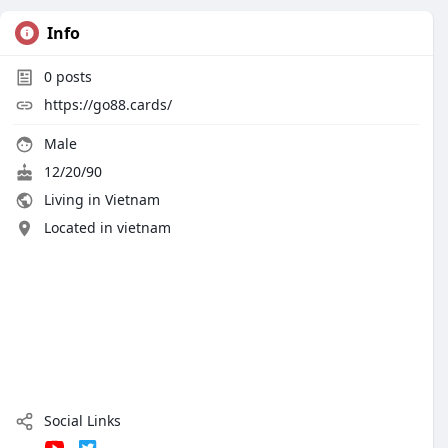
Info
0
posts
https://go88.cards/
Male
12/20/90
Living in Vietnam
Located in vietnam
Social Links