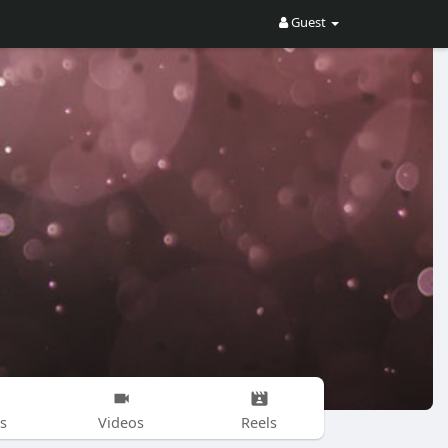
Guest
s
Videos
Reels