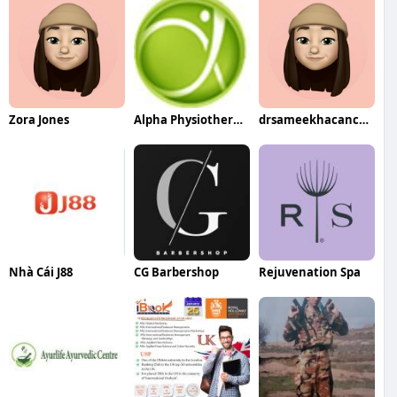
Zora Jones
Alpha Physiotherapy Center
drsameekhacancercare
Nhà Cái J88
CG Barbershop
Rejuvenation Spa