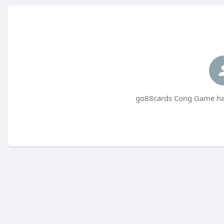
go88cards Cong Game has