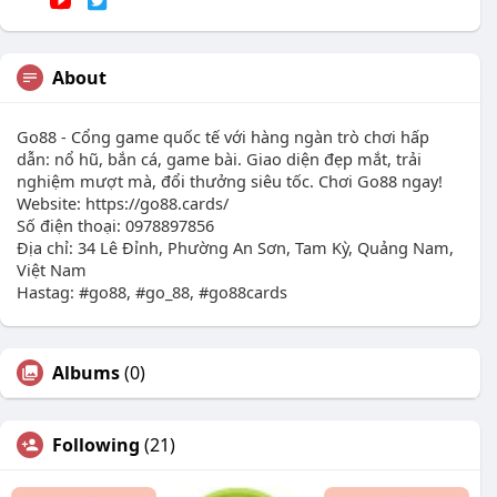
About
Go88 - Cổng game quốc tế với hàng ngàn trò chơi hấp
dẫn: nổ hũ, bắn cá, game bài. Giao diện đẹp mắt, trải
nghiệm mượt mà, đổi thưởng siêu tốc. Chơi Go88 ngay!
Website: https://go88.cards/
Số điện thoại: 0978897856
Địa chỉ: 34 Lê Đỉnh, Phường An Sơn, Tam Kỳ, Quảng Nam,
Việt Nam
Hastag: #go88, #go_88, #go88cards
Albums
(0)
Following
(21)