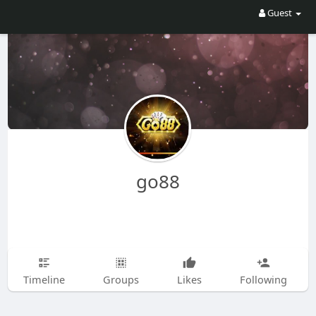
Guest
go88
Timeline
Groups
Likes
Following