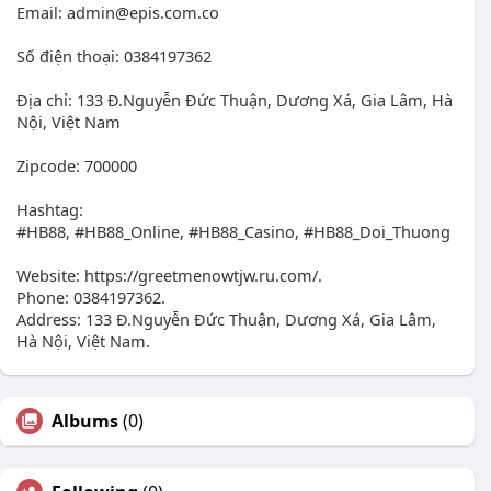
Email:
admin@epis.com.co
Số điện thoại: 0384197362
Địa chỉ: 133 Đ.Nguyễn Đức Thuận, Dương Xá, Gia Lâm, Hà
Nội, Việt Nam
Zipcode: 700000
Hashtag:
#HB88, #HB88_Online, #HB88_Casino, #HB88_Doi_Thuong
Website: https://greetmenowtjw.ru.com/.
Phone: 0384197362.
Address: 133 Đ.Nguyễn Đức Thuận, Dương Xá, Gia Lâm,
Hà Nội, Việt Nam.
Albums
(0)