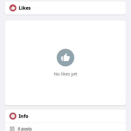
Likes
No likes yet
Info
0
posts