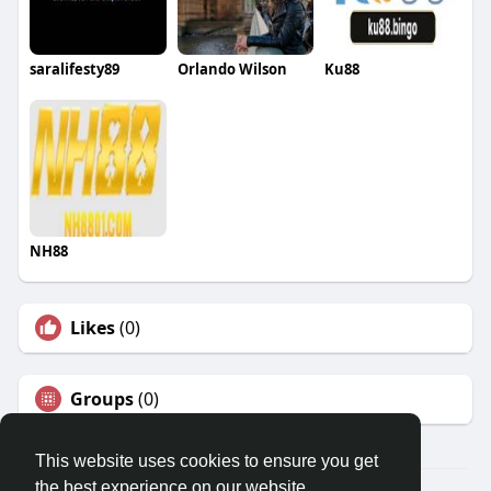
saralifesty89
Orlando Wilson
Ku88
NH88
Likes
(0)
Groups
(0)
This website uses cookies to ensure you get
the best experience on our website.