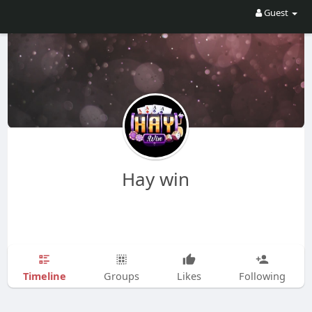
Guest
Hay win
Timeline
Groups
Likes
Following