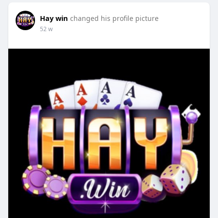
Hay win
changed his profile picture
52 w