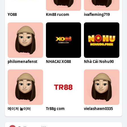
YO88
Km88 rucom
ivafleming719
philomenafenst
NHACAI XO88
Nhà Cái Nohu90
메이저 놀이터
Tr88g com
vielashawn0335