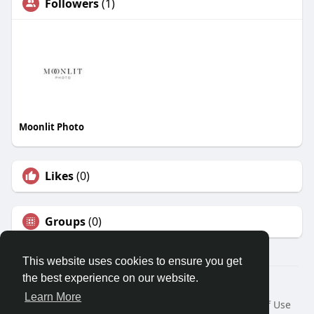
Followers
(1)
Moonlit Photo
Likes
(0)
Groups
(0)
This website uses cookies to ensure you get
the best experience on our website.
© 2026 Travel With Me
Learn More
Home
About
Contact Us
Privacy Policy
Terms of Use