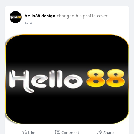
hello88 design
changed his profile cover
27 w
Like
Comment
Share