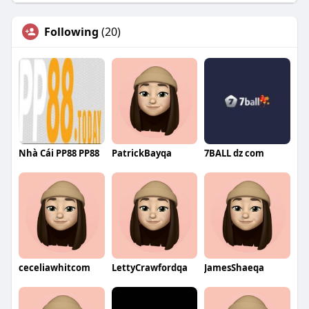
Following
(20)
Nhà Cái PP88 PP88
PatrickBayqa
7BALL dz com
ceceliawhitcom
LettyCrawfordqa
JamesShaeqa