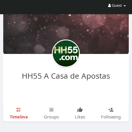
Guest
HH55 A Casa de Apostas
Timeline
Groups
Likes
Following