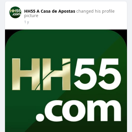
HH55 A Casa de Apostas
changed his profile
picture
1 y