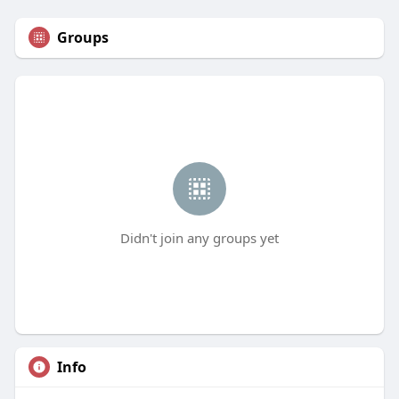
Groups
Didn't join any groups yet
Info