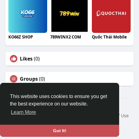
KO66Z SHOP
789WINX2 COM
Quốc Thái Mobile
Likes
(0)
Groups
(0)
This website uses cookies to ensure you get
the best experience on our website.
© 2026 Travel With Me
Learn More
Home
About
Contact Us
Privacy Policy
Terms of Use
Request a Refund
Blog
Developers
Language
Got It!