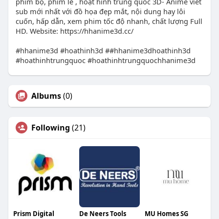
phim bộ, phim lẻ , hoạt hình trung quốc 3D- Anime viêt
sub mới nhất với đồ họa đẹp mắt, nội dung hay lôi
cuốn, hấp dẫn, xem phim tốc độ nhanh, chất lượng Full
HD. Website: https://hhanime3d.cc/
#hhanime3d #hoathinh3d ##hhanime3dhoathinh3d
#hoathinhtrungquoc #hoathinhtrungquochhanime3d
Albums
(0)
Following
(21)
Prism Digital
De Neers Tools
MU Homes SG