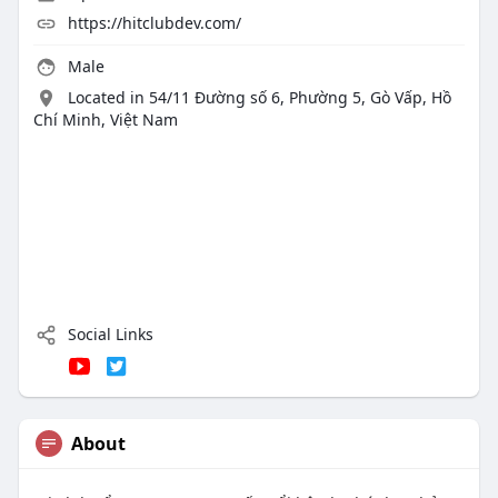
https://hitclubdev.com/
Male
Located in 54/11 Đường số 6, Phường 5, Gò Vấp, Hồ
Chí Minh, Việt Nam
Social Links
About