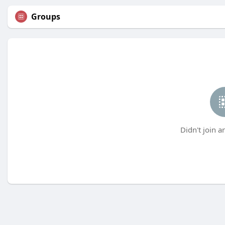
Groups
Didn't join a