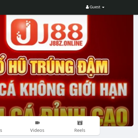
Guest
s
Videos
Reels