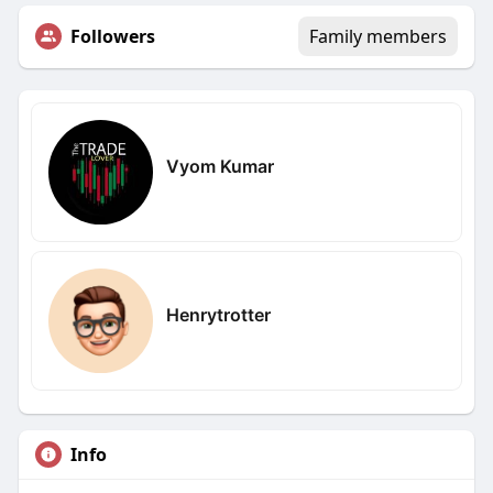
Followers
Family members
Vyom Kumar
Henrytrotter
Info