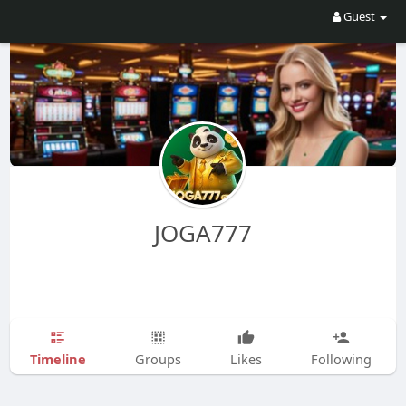
Guest
JOGA777
Timeline
Groups
Likes
Following