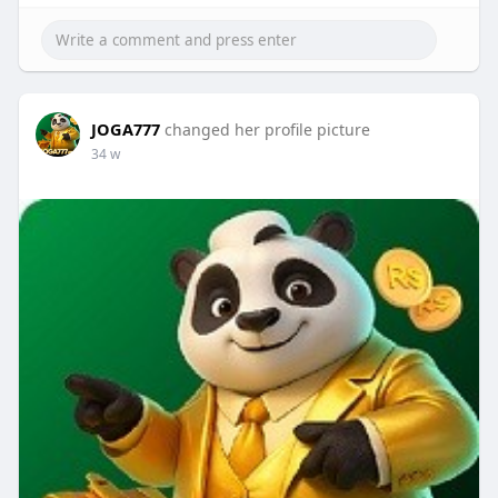
JOGA777
changed her profile picture
34 w