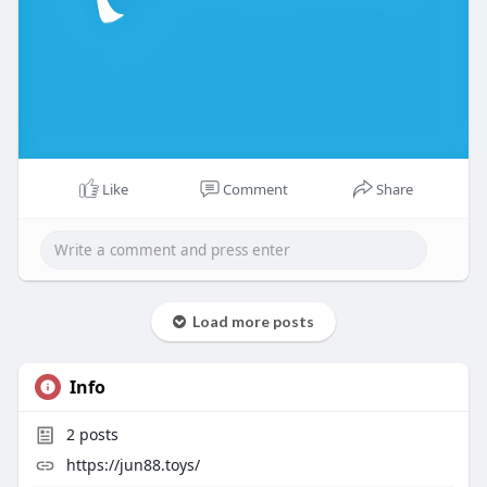
Like
Comment
Share
Load more posts
Info
2
posts
https://jun88.toys/