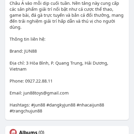
Châu Á vào mỗi dịp cuối tuần. Nền tảng này cung cấp
các sản phẩm giải trí nổi bật như cá cược thể thao,
game bài, đá gà trực tuyến và bắn cá đổi thưởng, mang
đến trải nghiệm giải trí hấp dẫn và thú vị cho người
dùng.
Thông tin liên hệ:
Brand: JUN88
Địa chỉ: 3 Hòa Bình, P. Quang Trung, Hải Dương,
Vietnam
Phone: 0927.22.88.11
Email:
jun88toys@gmail.com
Hashtags: #jun88 #dangkyjun88 #nhacaijun88
#trangchujun88
Albums
(0)