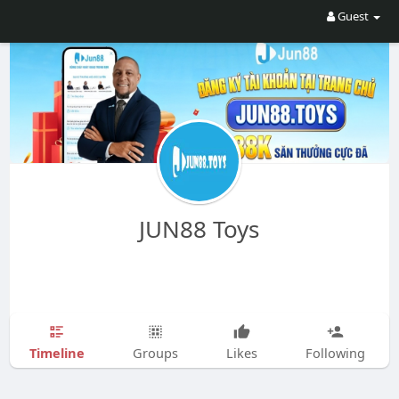
Guest
JUN88 Toys
Timeline
Groups
Likes
Following