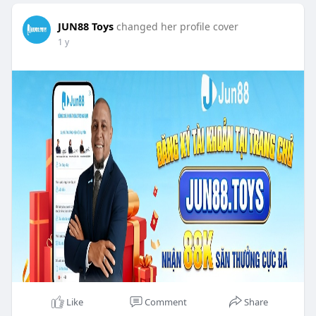
JUN88 Toys
changed her profile cover
1 y
Like
Comment
Share