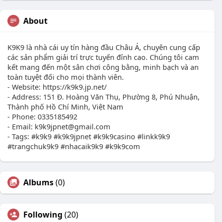
About
K9K9 là nhà cái uy tín hàng đầu Châu Á, chuyên cung cấp
các sản phẩm giải trí trực tuyến đỉnh cao. Chúng tôi cam
kết mang đến một sân chơi công bằng, minh bạch và an
toàn tuyệt đối cho mọi thành viên.
- Website: https://k9k9.jp.net/
- Address: 151 Đ. Hoàng Văn Thụ, Phường 8, Phú Nhuận,
Thành phố Hồ Chí Minh, Việt Nam
- Phone: 0335185492
- Email:
k9k9jpnet@gmail.com
- Tags: #k9k9 #k9k9jpnet #k9k9casino #linkk9k9
#trangchuk9k9 #nhacaik9k9 #k9k9com
Albums
(0)
Following
(20)