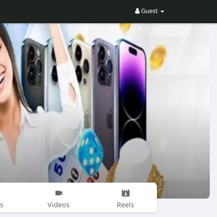
Guest
s
Videos
Reels