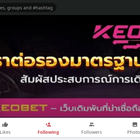
Following
Likes
Followers
Photo