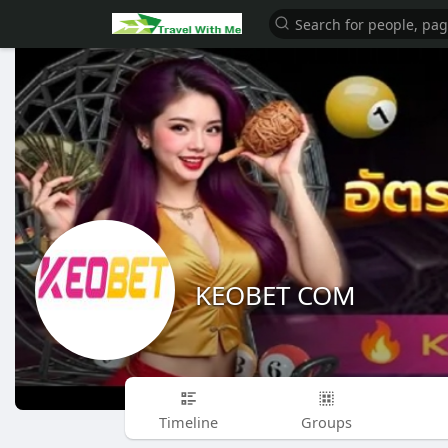
KEOBET COM
Timeline
Groups