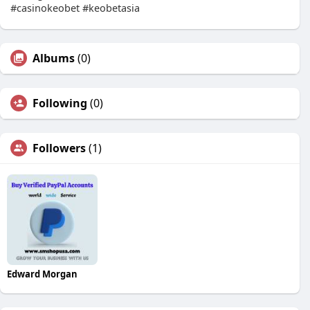
#casinokeobet #keobetasia
Albums
(0)
Following
(0)
Followers
(1)
Edward Morgan