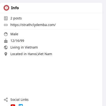
Info
2
posts
https://strathclydemba.com/
Male
12/16/99
Living in Vietnam
Located in Hanoi,Viet Nam
Social Links