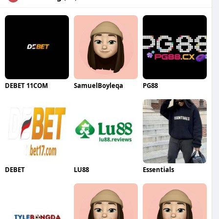
DEBET 11COM
SamuelBoyleqa
PG88
DEBET
LU88
Essentials