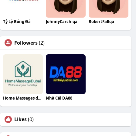
Tỷ Lệ Bóng Đá
JohnnyCarchiqa
RobertFallqa
Followers
(2)
Home Massages dubai
Nhà Cái DA88
Likes
(0)