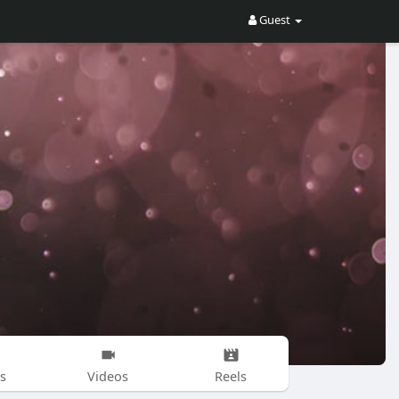
Guest
s
Videos
Reels