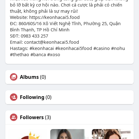
bỏ lỡ bất kỳ cơ hội nào. Chơi cá cược là phải có chiến
thuật, không phải là sự may rủi!
Website: https://keonhacai5.food
ĐC: 860/60S/16 Xô Viết Nghệ Tĩnh, Phường 25, Quận
Bình Thạnh, TP Hồ Chí Minh
SĐT: 0983 433 257
Email:
contact@keonhacai5.food
Hastags: #keonhacai #keonhacai5food #casino #nohu
#thethao #banca #xoso
Albums
(0)
Following
(0)
Followers
(3)