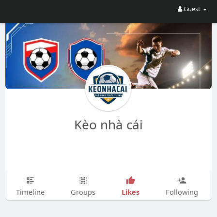
Guest
Kèo nhà cái
Likes
Timeline
Groups
Following