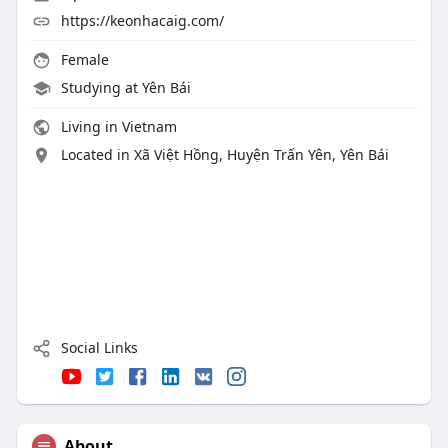
https://keonhacaig.com/
Female
Studying at Yên Bái
Living in Vietnam
Located in Xã Việt Hồng, Huyện Trấn Yên, Yên Bái
Social Links
About