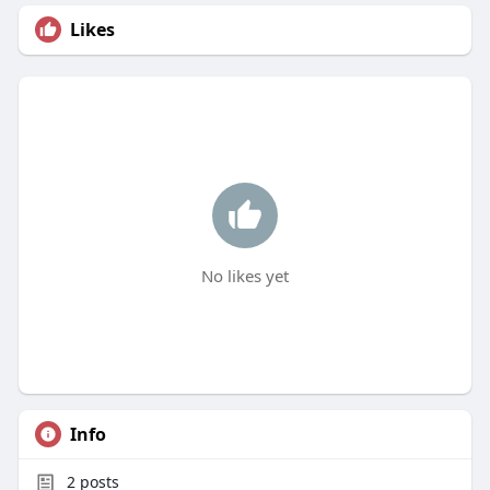
Likes
No likes yet
Info
2
posts