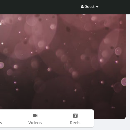
Guest
s
Videos
Reels