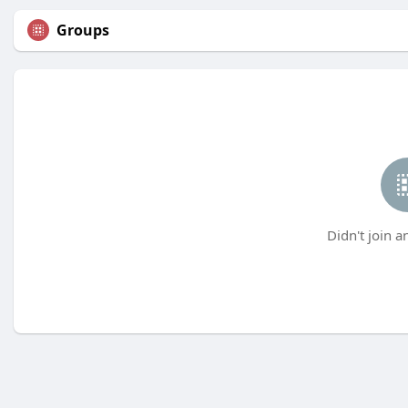
Groups
Didn't join a