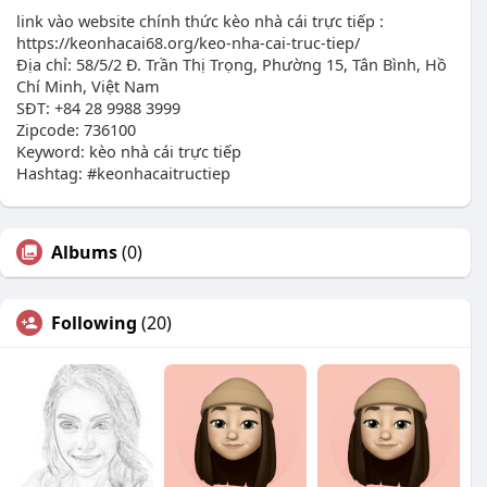
link vào website chính thức kèo nhà cái trực tiếp :
https://keonhacai68.org/keo-nha-cai-truc-tiep/
Địa chỉ: 58/5/2 Đ. Trần Thị Trọng, Phường 15, Tân Bình, Hồ
Chí Minh, Việt Nam
SĐT: +84 28 9988 3999
Zipcode: 736100
Keyword: kèo nhà cái trực tiếp
Hashtag: #keonhacaitructiep
Albums
(0)
Following
(20)