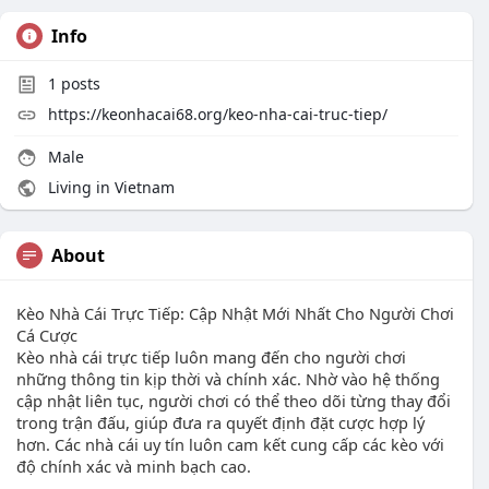
Info
1
posts
https://keonhacai68.org/keo-nha-cai-truc-tiep/
Male
Living in Vietnam
About
Kèo Nhà Cái Trực Tiếp: Cập Nhật Mới Nhất Cho Người Chơi
Cá Cược
Kèo nhà cái trực tiếp luôn mang đến cho người chơi
những thông tin kịp thời và chính xác. Nhờ vào hệ thống
cập nhật liên tục, người chơi có thể theo dõi từng thay đổi
trong trận đấu, giúp đưa ra quyết định đặt cược hợp lý
hơn. Các nhà cái uy tín luôn cam kết cung cấp các kèo với
độ chính xác và minh bạch cao.