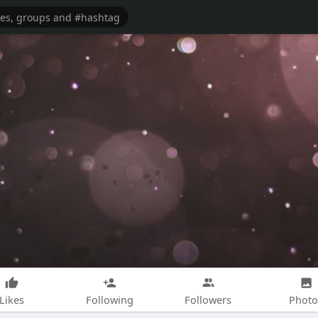
Likes
Following
Followers
Photo