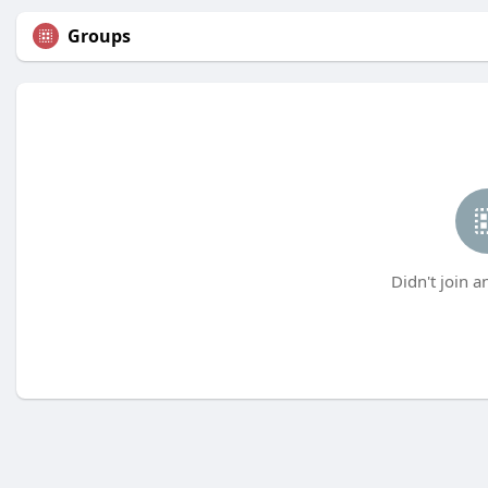
Groups
Didn't join a