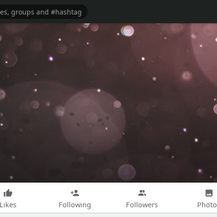
Likes
Following
Followers
Photo