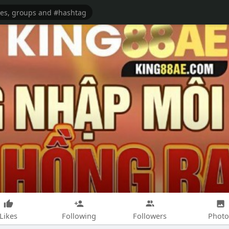
Likes
Following
Followers
Photo