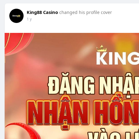
King88 Casino
changed his profile cover
1 y