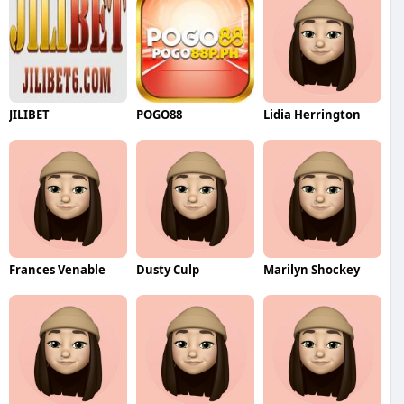
JILIBET
POGO88
Lidia Herrington
Frances Venable
Dusty Culp
Marilyn Shockey