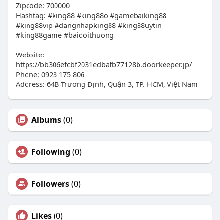
Zipcode: 700000
Hashtag: #king88 #king88o #gamebaiking88
#king88vip #dangnhapking88 #king88uytin
#king88game #baidoithuong
Website:
https://bb306efcbf2031edbafb77128b.doorkeeper.jp/
Phone: 0923 175 806
Address: 64B Trương Định, Quận 3, TP. HCM, Việt Nam
Albums
(0)
Following
(0)
Followers
(0)
Likes
(0)