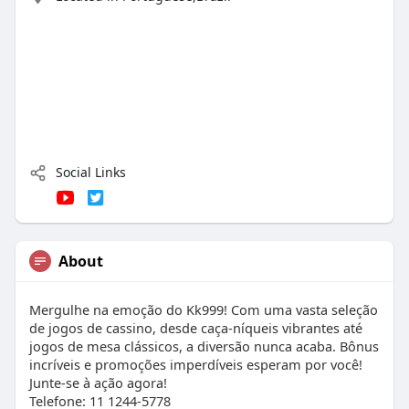
Social Links
About
Mergulhe na emoção do Kk999! Com uma vasta seleção
de jogos de cassino, desde caça-níqueis vibrantes até
jogos de mesa clássicos, a diversão nunca acaba. Bônus
incríveis e promoções imperdíveis esperam por você!
Junte-se à ação agora!
Telefone: 11 1244-5778