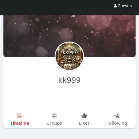
Guest
kk999
Timeline
Groups
Likes
Following