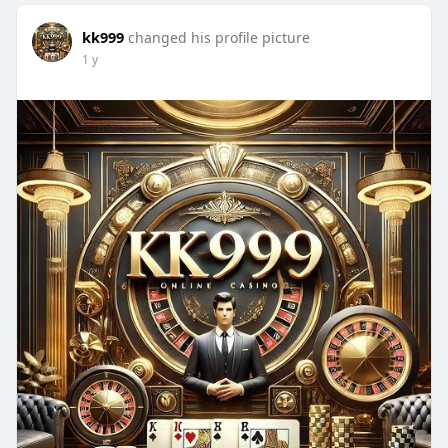
kk999
changed his profile picture
1 y