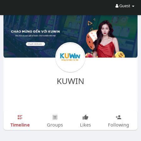
Guest
KUWIN
Timeline
Groups
Likes
Following