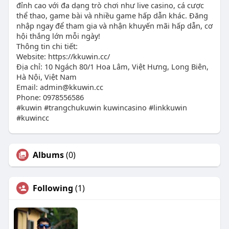
đỉnh cao với đa dạng trò chơi như live casino, cá cược
thể thao, game bài và nhiều game hấp dẫn khác. Đăng
nhập ngay để tham gia và nhận khuyến mãi hấp dẫn, cơ
hội thắng lớn mỗi ngày!
Thông tin chi tiết:
Website: https://kkuwin.cc/
Địa chỉ: 10 Ngách 80/1 Hoa Lâm, Việt Hưng, Long Biên,
Hà Nội, Việt Nam
Email:
admin@kkuwin.cc
Phone: 0978556586
#kuwin #trangchukuwin kuwincasino #linkkuwin
#kuwincc
Albums
(0)
Following
(1)