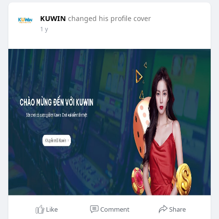
KUWIN
changed his profile cover
1 y
Like
Comment
Share