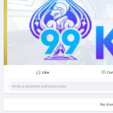
Like
Co
No mor