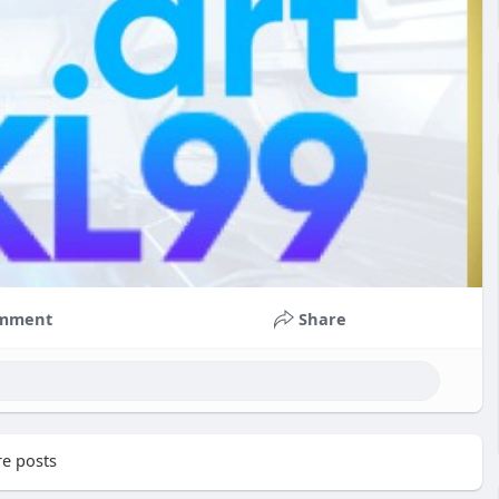
mment
Share
e posts