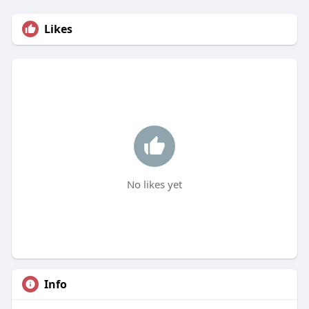
Likes
No likes yet
Info