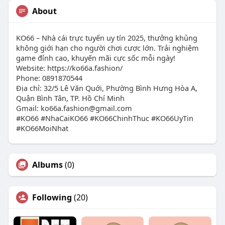
About
KO66 – Nhà cái trực tuyến uy tín 2025, thưởng khủng
không giới hạn cho người chơi cược lớn. Trải nghiệm
game đỉnh cao, khuyến mãi cực sốc mỗi ngày!
Website: https://ko66a.fashion/
Phone: 0891870544
Địa chỉ: 32/5 Lê Văn Quới, Phường Bình Hưng Hòa A,
Quận Bình Tân, TP. Hồ Chí Minh
Gmail:
ko66a.fashion@gmail.com
#KO66 #NhaCaiKO66 #KO66ChinhThuc #KO66UyTin
#KO66MoiNhat
Albums
(0)
Following
(20)