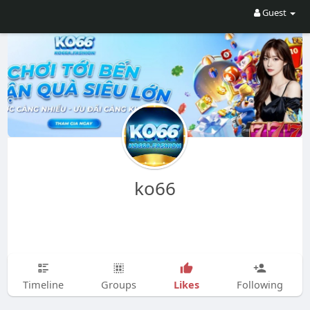
Guest
ko66
Likes
Timeline
Groups
Following