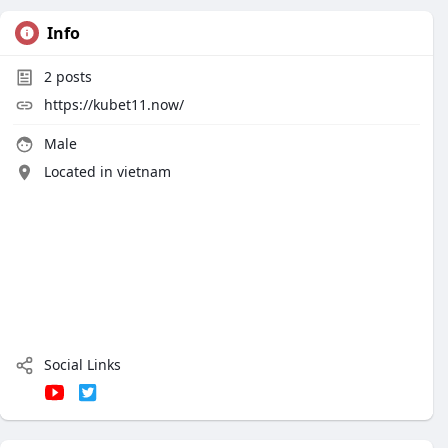
Info
2
posts
https://kubet11.now/
Male
Located in vietnam
Social Links