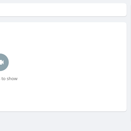
 to show