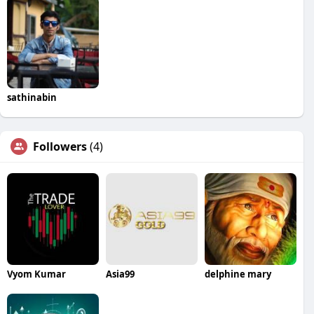
sathinabin
Followers
(4)
Vyom Kumar
Asia99
delphine mary