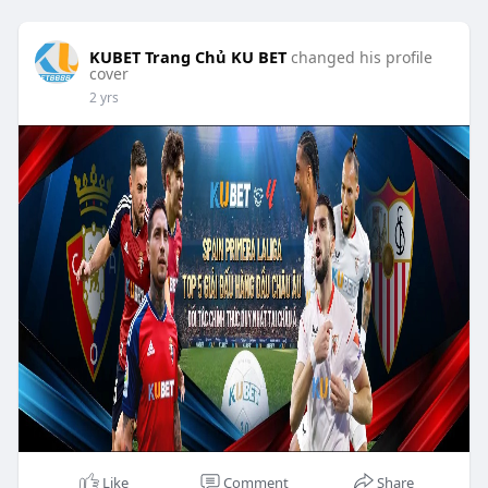
KUBET Trang Chủ KU BET
changed his profile
cover
2 yrs
Like
Comment
Share