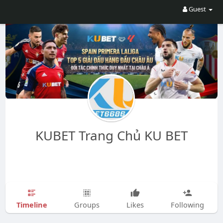
Guest
KUBET Trang Chủ KU BET
Timeline
Groups
Likes
Following