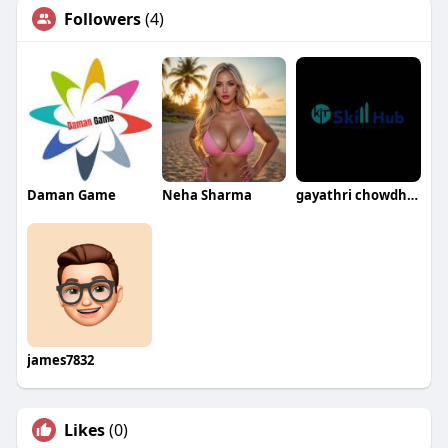
Followers
(4)
Daman Game
Neha Sharma
gayathri chowdhary
james7832
Likes
(0)