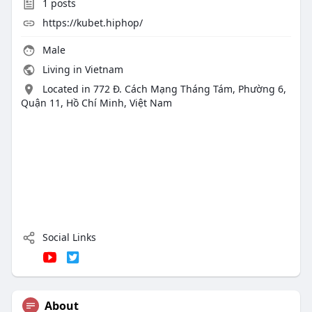
1
posts
https://kubet.hiphop/
Male
Living in Vietnam
Located in 772 Đ. Cách Mạng Tháng Tám, Phường 6,
Quận 11, Hồ Chí Minh, Việt Nam
Social Links
About