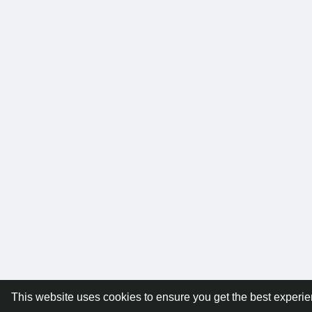
This website uses cookies to ensure you get the best experi