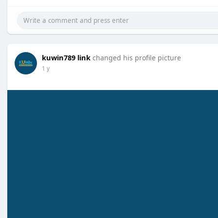
kuwin789 link
changed his profile picture
1 y