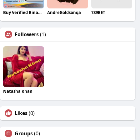
Buy Verified Binance Accounts
AndreGoldsonqa
789BET
Followers
(1)
Natasha Khan
Likes
(0)
Groups
(0)