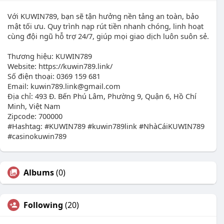
Với KUWIN789, bạn sẽ tận hưởng nền tảng an toàn, bảo
mật tối ưu. Quy trình nạp rút tiền nhanh chóng, linh hoạt
cùng đội ngũ hỗ trợ 24/7, giúp mọi giao dịch luôn suôn sẻ.
Thương hiệu: KUWIN789
Website: https://kuwin789.link/
Số điện thoại: 0369 159 681
Email:
kuwin789.link@gmail.com
Địa chỉ: 493 Đ. Bến Phú Lâm, Phường 9, Quận 6, Hồ Chí
Minh, Việt Nam
Zipcode: 700000
#Hashtag: #KUWIN789 #kuwin789link #NhàCáiKUWIN789
#casinokuwin789
Albums
(0)
Following
(20)