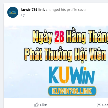
kuwin789 link
changed his profile cover
1 y
Like
Co