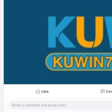
Like
Co