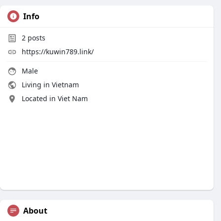
Info
2
posts
https://kuwin789.link/
Male
Living in Vietnam
Located in Viet Nam
About