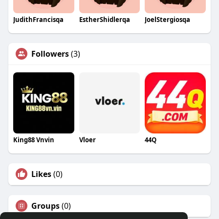
JudithFrancisqa
EstherShidlerqa
JoelStergiosqa
Followers
(3)
King88 Vnvin
Vloer
44Q
Likes
(0)
Groups
(0)