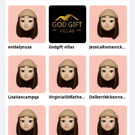
evidalynusa
Godgift villas
JessicaRomanickqa
LisaVancampqa
VirginiaOldfatherqa
DelbertMckenneyqa