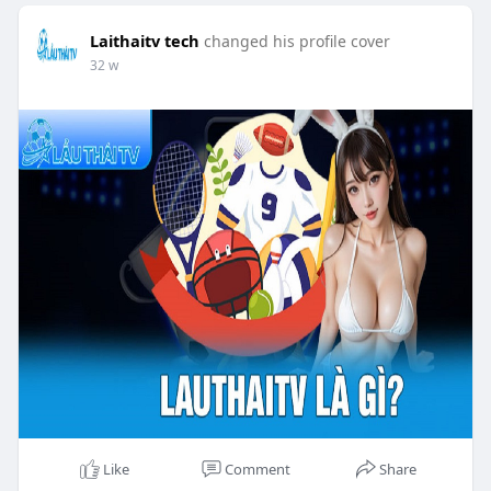
Laithaitv tech
changed his profile cover
32 w
Like
Comment
Share