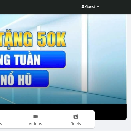
Guest
s
Videos
Reels