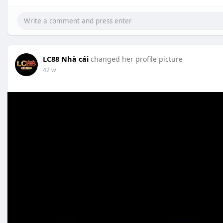
LC88 Nhà cái
changed her profile picture
42 w