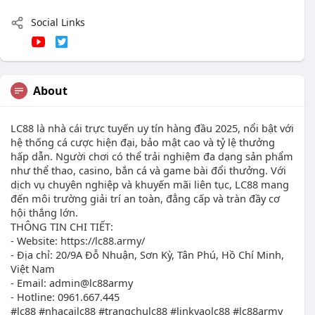
Social Links
About
LC88 là nhà cái trực tuyến uy tín hàng đầu 2025, nổi bật với
hệ thống cá cược hiện đại, bảo mật cao và tỷ lệ thưởng
hấp dẫn. Người chơi có thể trải nghiệm đa dạng sản phẩm
như thể thao, casino, bắn cá và game bài đổi thưởng. Với
dịch vụ chuyên nghiệp và khuyến mãi liên tục, LC88 mang
đến môi trường giải trí an toàn, đẳng cấp và tràn đầy cơ
hội thắng lớn.
THÔNG TIN CHI TIẾT:
- Website: https://lc88.army/
- Địa chỉ: 20/9A Đỗ Nhuận, Sơn Kỳ, Tân Phú, Hồ Chí Minh,
Việt Nam
- Email: admin@lc88army
- Hotline: 0961.667.445
#lc88 #nhacailc88 #trangchulc88 #linkvaolc88 #lc88army