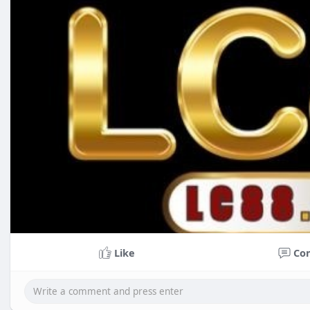
Like
Co