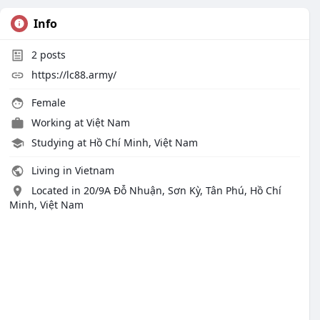
Info
2
posts
https://lc88.army/
Female
Working at Việt Nam
Studying at Hồ Chí Minh, Việt Nam
Living in Vietnam
Located in 20/9A Đỗ Nhuận, Sơn Kỳ, Tân Phú, Hồ Chí
Minh, Việt Nam