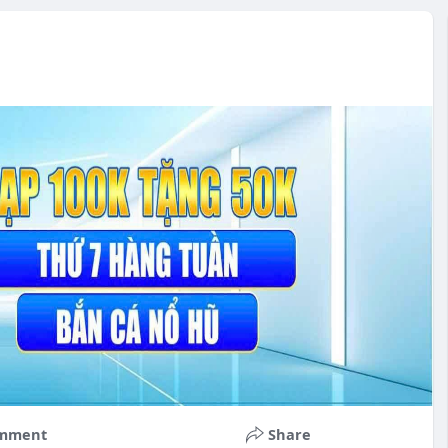
mment
Share