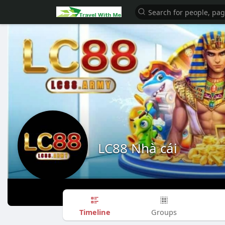
LC88 Nhà cái
Timeline
Groups