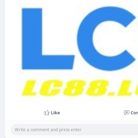
Like
Co