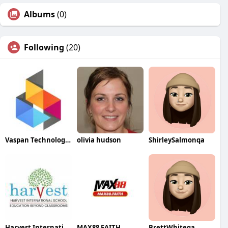
Albums
(0)
Following
(20)
Vaspan Technologies
olivia hudson
ShirleySalmonqa
Harvest International School
MAX88 FAITH
BrettWhiteqa