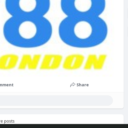
mment
Share
e posts