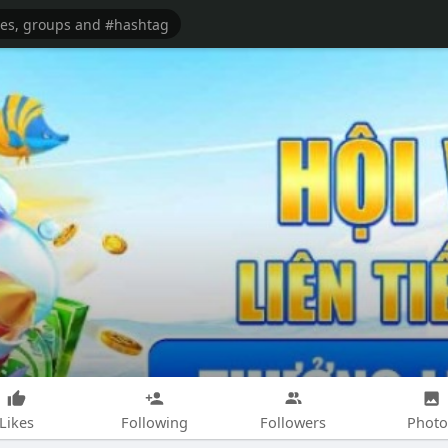
Likes
Following
Followers
Photo