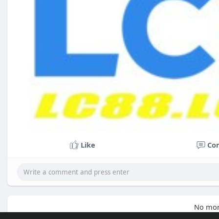
Like
Co
No mor