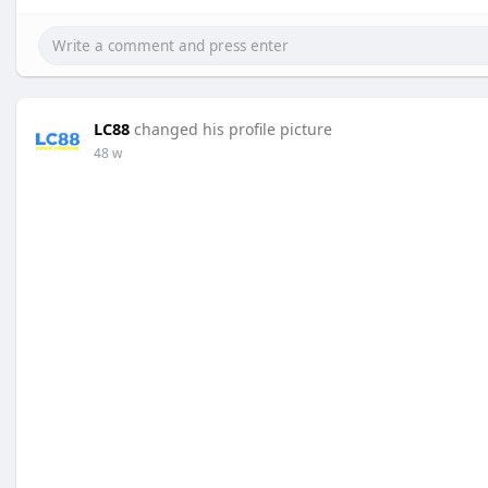
LC88
changed his profile picture
48 w