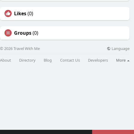
Likes
(0)
Groups
(0)
Language
© 2026 Travel With Me
About
Directory
Blog
Contact Us
Developers
More