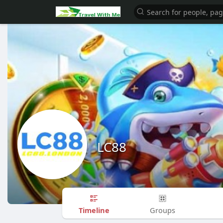
LC88
Timeline
Groups