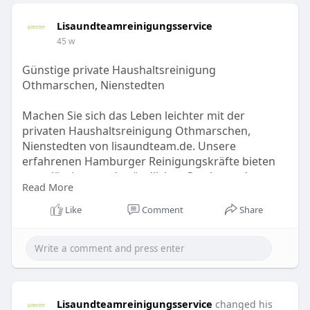
Lisaundteamreinigungsservice
45 w
Günstige private Haushaltsreinigung
Othmarschen, Nienstedten
Machen Sie sich das Leben leichter mit der
privaten Haushaltsreinigung Othmarschen,
Nienstedten von lisaundteam.de. Unsere
erfahrenen Hamburger Reinigungskräfte bieten
zuverlässigen und gründlichen Service und
Read More
verwandeln Ihr Zuhause in einen blitzblanken
Rückzugsort. Verlassen Sie sich auf unser
Like
Comment
Share
freundliches Team für vertrauensvolle Betreuung
und Liebe zum Detail.
https://lisaundteam.de/reinigu....ng-fur-
privathaushal
Lisaundteamreinigungsservice
changed his