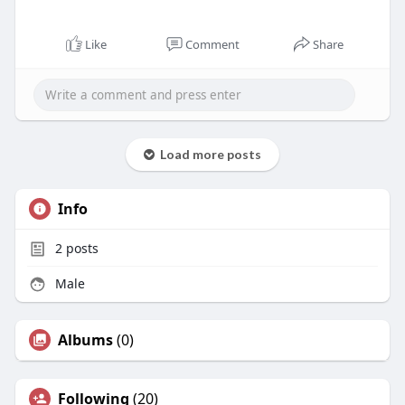
Like
Comment
Share
Load more posts
Info
2
posts
Male
Albums
(0)
Following
(20)