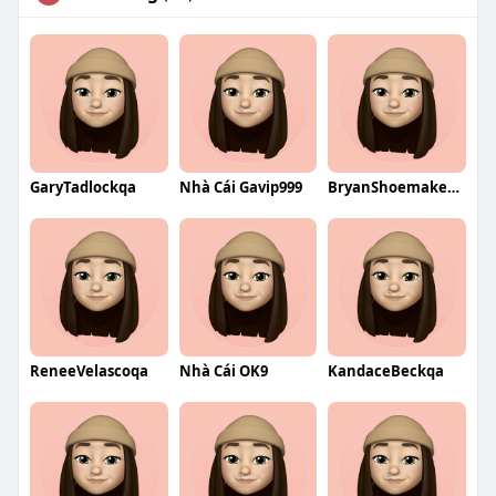
GaryTadlockqa
Nhà Cái Gavip999
BryanShoemakerqa
ReneeVelascoqa
Nhà Cái OK9
KandaceBeckqa