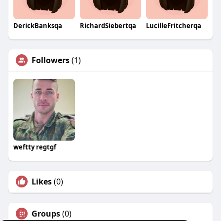
DerickBanksqa
RichardSiebertqa
LucilleFritcherqa
Followers
(1)
weftty regtgf
Likes
(0)
Groups
(0)