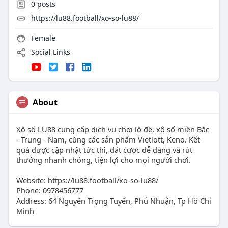
0
posts
https://lu88.football/xo-so-lu88/
Female
Social Links
About
Xô số LU88 cung cấp dịch vụ chơi lô đề, xô số miền Bắc
- Trung - Nam, cùng các sản phẩm Vietlott, Keno. Kết
quả được cập nhật tức thì, đăt cược dễ dàng và rút
thưởng nhanh chóng, tiện lợi cho mọi người chơi.
Website: https://lu88.football/xo-so-lu88/
Phone: 0978456777
Address: 64 Nguyễn Trọng Tuyển, Phú Nhuận, Tp Hồ Chí
Minh