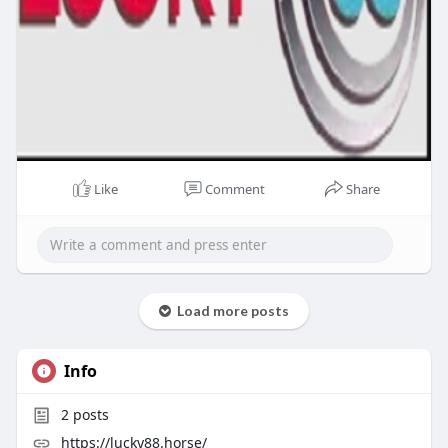
Like
Comment
Share
Load more posts
Info
2
posts
https://lucky88.horse/