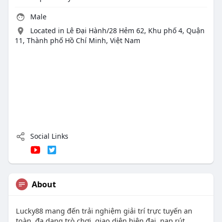
Male
Located in Lê Đại Hành/28 Hẻm 62, Khu phố 4, Quận
11, Thành phố Hồ Chí Minh, Việt Nam
Social Links
About
Lucky88 mang đến trải nghiệm giải trí trực tuyến an
toàn, đa dạng trò chơi, giao diện hiện đại, nạp rút