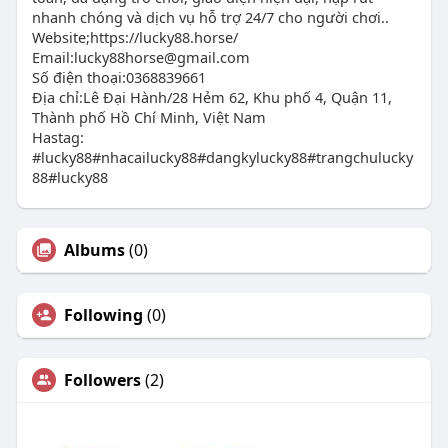
nhanh chóng và dịch vụ hỗ trợ 24/7 cho người chơi..
Website;https://lucky88.horse/
Email:
lucky88horse@gmail.com
Số điện thoại:0368839661
Địa chỉ:Lê Đại Hành/28 Hẻm 62, Khu phố 4, Quận 11,
Thành phố Hồ Chí Minh, Việt Nam
Hastag:
#lucky88#nhacailucky88#dangkylucky88#trangchulucky
88#lucky88
Albums
(0)
Following
(0)
Followers
(2)